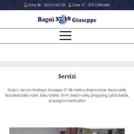
Zona 38 - 333 9146139
Zona 37 - 329 2089488
Servizi
Scopri i servizi che Bagni Giuseppe 37-38 mette a disposizione: docce calde,
fasciatoio baby room, baby toilette, Wi-Fi, beach-volley, ping-pong, calcio balilla,
acquagym e tanto altro!