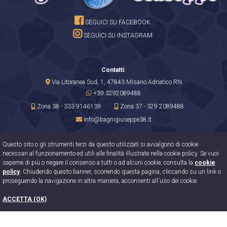
SEGUICI SU FACEBOOK
SEGUICI SU INSTAGRAM
Contatti
:
Via Litoranea Sud, 1,
47843 Misano Adriatico RN
+39 3292089488
Zona 38 - 333 9146139
Zona 37 - 329 2089488
info@bagnigiuseppe38.it
Questo sito o gli strumenti terzi da questo utilizzati si avvalgono di cookie
necessari al funzionamento ed utili alle finalità illustrate nella cookie policy. Se vuoi
SCRIVICI
saperne di più o negare il consenso a tutti o ad alcuni cookie, consulta la
cookie
policy
. Chiudendo questo banner, scorrendo questa pagina, cliccando su un link o
proseguendo la navigazione in altra maniera, acconsenti all'uso dei cookie.
METEO
ACCETTA (OK)
Bagni 37-38 Giuseppe
|
P.IVA
03902090400