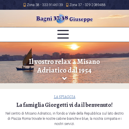
Zona 38 - 333 9146139
Zona 37 - 329 2089488
Il vostro relax a Misano
Adriatico dal 1954
LA SPIAGGIA
La famiglia Giorgetti vi da il benvenuto!
Nel centro di Misano Adriatico, in fondo a Viale della Repubblica sul lato destro
di Piazza Roma trovate le nostre cabine bianche e blue, la nostra simpatia e i
nostri servizi.